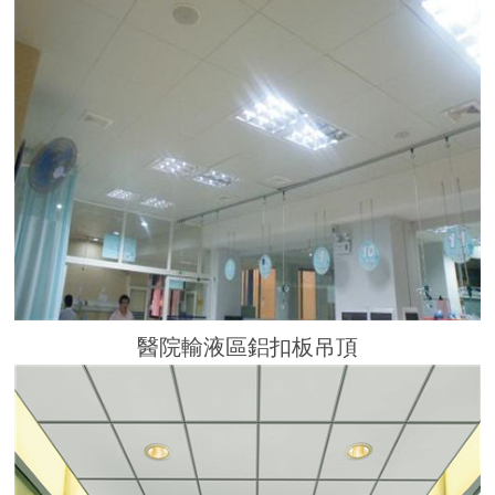
醫院輸液區鋁扣板吊頂