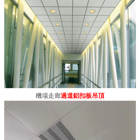
機場走廊
過道鋁扣板吊頂