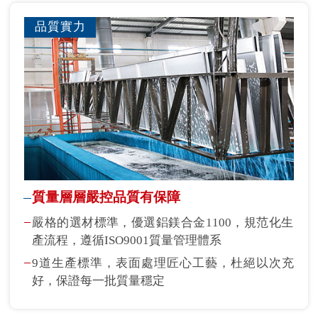
品質實力
質量層層嚴控品質有保障
嚴格的選材標準，優選鋁鎂合金1100，規范化生
產流程，遵循ISO9001質量管理體系
9道生產標準，表面處理匠心工藝，杜絕以次充
好，保證每一批質量穩定