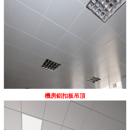
機房鋁扣板吊頂