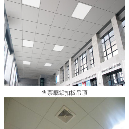
售票廳鋁扣板吊頂