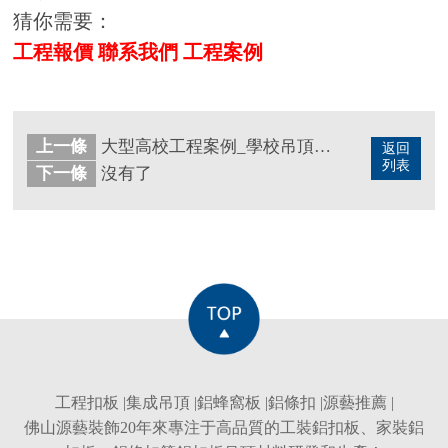
猜你需要：
工程報價
聯系我們
工程案例
上一條
大型高校工程案例_學校吊頂_教室鋁扣板吊頂，你想要的吊頂現場效果圖來了
返回
列表
下一條
沒有了
工程扣板
|
集成吊頂
|
鋁蜂窩板
|
鋁條扣
|
源藝推薦
|
佛山源藝裝飾20年來專注于高品質的
工裝鋁扣板
、
家裝鋁