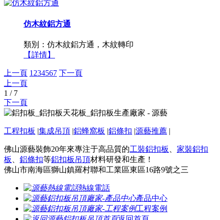
仿木紋鋁方通
類別：仿木紋鋁方通，木紋轉印
【詳情】
上一頁
1
2
3
4
5
6
7
下一頁
上一頁
1 / 7
下一頁
工程扣板
|
集成吊頂
|
鋁蜂窩板
|
鋁條扣
|
源藝推薦
|
佛山源藝裝飾20年來專注于高品質的
工裝鋁扣板
、
家裝鋁扣
板
、
鋁條扣
等
鋁扣板吊頂
材料研發和生產！
佛山市南海區獅山鎮羅村聯和工業區東區16路9號之三
熱線電話
產品中心
工程案例
返回首頁