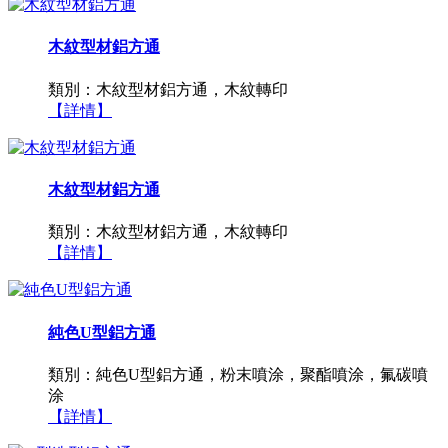
木紋型材鋁方通
類別：木紋型材鋁方通，木紋轉印
【詳情】
木紋型材鋁方通
類別：木紋型材鋁方通，木紋轉印
【詳情】
純色U型鋁方通
類別：純色U型鋁方通，粉末噴涂，聚酯噴涂，氟碳噴
涂
【詳情】