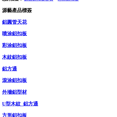
源藝產品標簽
鋁圓管天花
噴涂鋁扣板
彩涂鋁扣板
木紋鋁扣板
鋁方通
滾涂鋁扣板
外墻鋁型材
U型木紋_鋁方通
方形鋁扣板