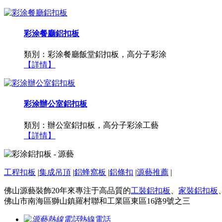
彩涂餐廳鋁扣板
類別：彩涂餐廳飯堂鋁扣板，高分子彩涂
【詳情】
彩涂辦公室鋁扣板
類別：辦公室鋁扣板，高分子彩涂工藝
【詳情】
工程扣板
|
集成吊頂
|
鋁蜂窩板
|
鋁條扣
|
源藝推薦
|
佛山源藝裝飾20年來專注于高品質的
工裝鋁扣板
、
家裝鋁扣板
佛山市南海區獅山鎮羅村聯和工業區東區16路9號之三
熱線電話