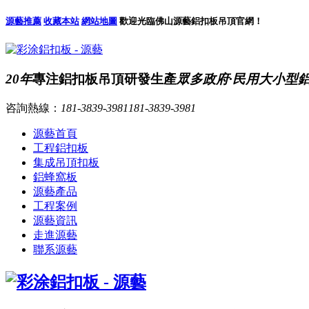
源藝推薦
收藏本站
網站地圖
歡迎光臨佛山源藝鋁扣板吊頂官網！
20年
專注鋁扣板吊頂研發生產
眾多政府·民用大小型
咨詢熱線：
181-3839-3981
181-3839-3981
源藝首頁
工程鋁扣板
集成吊頂扣板
鋁蜂窩板
源藝產品
工程案例
源藝資訊
走進源藝
聯系源藝