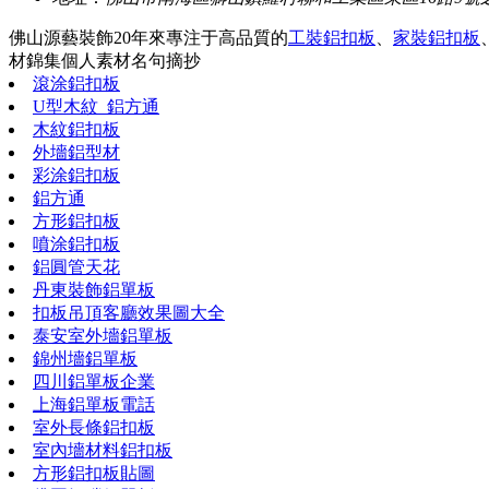
佛山源藝裝飾20年來專注于高品質的
工裝鋁扣板
、
家裝鋁扣板
材錦集
個人素材
名句摘抄
滾涂鋁扣板
U型木紋_鋁方通
木紋鋁扣板
外墻鋁型材
彩涂鋁扣板
鋁方通
方形鋁扣板
噴涂鋁扣板
鋁圓管天花
丹東裝飾鋁單板
扣板吊頂客廳效果圖大全
泰安室外墻鋁單板
錦州墻鋁單板
四川鋁單板企業
上海鋁單板電話
室外長條鋁扣板
室內墻材料鋁扣板
方形鋁扣板貼圖