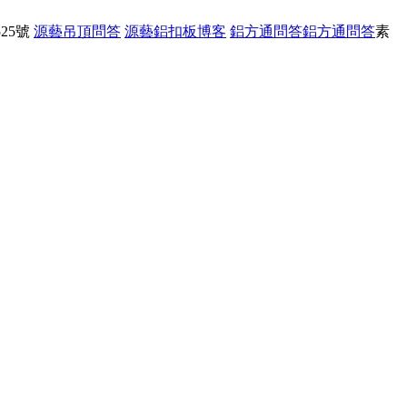
25號
源藝吊頂問答
源藝鋁扣板博客
鋁方通問答
鋁方通問答
素