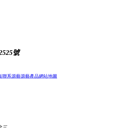
2525號
板
聯系源藝
源藝產品
網站地圖
之三