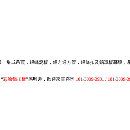
扣板，集成吊頂，鋁蜂窩板，鋁方通方管，鋁條扣及鋁單板幕墻
“
彩涂鋁扣板
”感興趣，歡迎來電咨詢
181-3839-3981 / 181-3839-3