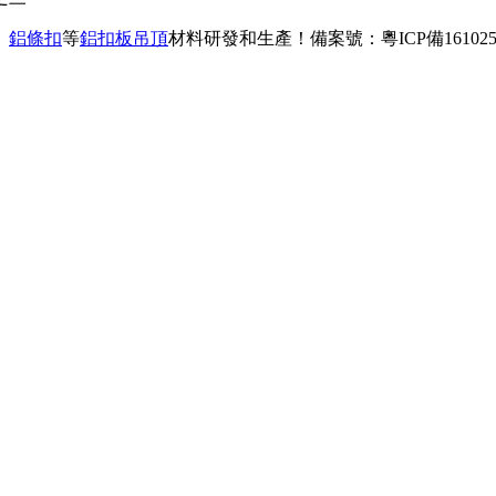
、
鋁條扣
等
鋁扣板吊頂
材料研發和生產！
備案號：粵ICP備161025