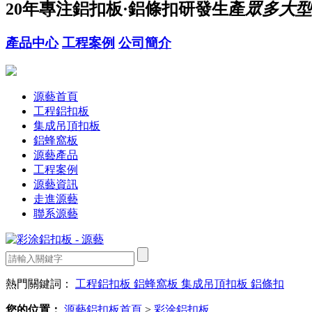
20年
專注鋁扣板·鋁條扣研發生產
眾多大型
產品中心
工程案例
公司簡介
源藝首頁
工程鋁扣板
集成吊頂扣板
鋁蜂窩板
源藝產品
工程案例
源藝資訊
走進源藝
聯系源藝
熱門關鍵詞：
工程鋁扣板
鋁蜂窩板
集成吊頂扣板
鋁條扣
您的位置：
源藝鋁扣板首頁
>
彩涂鋁扣板