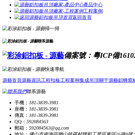
產品中心
工程案例
返回首頁
掃一掃
聯系源藝
備案號：粵ICP備1610
快速導航
源藝首頁
源藝資訊
工程扣板
工程案例
集成吊頂
關于源藝
鋁蜂窩
聯系源藝
手機：
181-3839-3981
座機：
181-3839-3981
傳真：
181-3839-3981
QQ：
592084563
郵箱：
592084563@qq.com
地址：
佛山市南海區獅山鎮羅村聯和工業區東區16路9號