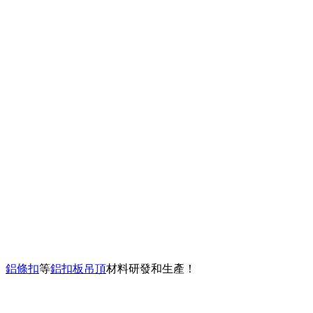
、
鋁條扣
等
鋁扣板吊頂
材料研發和生產！