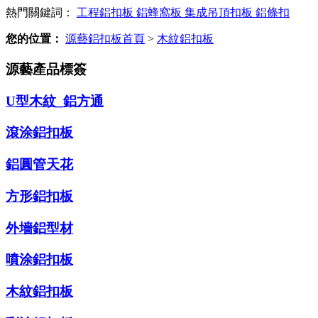
熱門關鍵詞：
工程鋁扣板
鋁蜂窩板
集成吊頂扣板
鋁條扣
您的位置：
源藝鋁扣板首頁
>
木紋鋁扣板
源藝產品標簽
U型木紋_鋁方通
滾涂鋁扣板
鋁圓管天花
方形鋁扣板
外墻鋁型材
噴涂鋁扣板
木紋鋁扣板