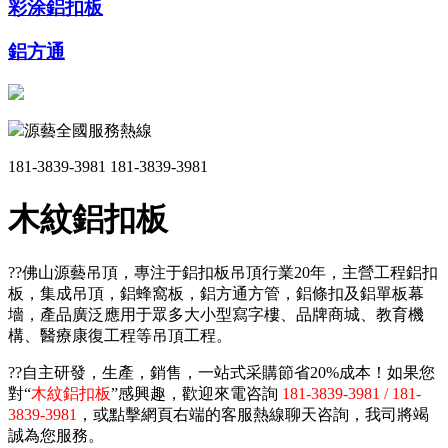
彩涂鋁扣板
鋁方通
源藝全國服務熱線
181-3839-3981
181-3839-3981
木紋鋁扣板
??佛山源藝吊頂，專注于鋁扣板吊頂行業20年，主營工程鋁扣
板，集成吊頂，鋁蜂窩板，鋁方通方管，鋁條扣及鋁單板幕
墻，產品廣泛應用于眾多大小型寫字樓、品牌商城、教育機
構、醫療康復工程等吊頂工程。
??自主研發，生產，銷售，一站式采購節省20%成本！如果您
對“
木紋鋁扣板
”感興趣，歡迎來電咨詢
181-3839-3981 / 181-
3839-3981
，或點擊網頁右端的客服熱線聊天咨詢，我司將竭
誠為您服務。