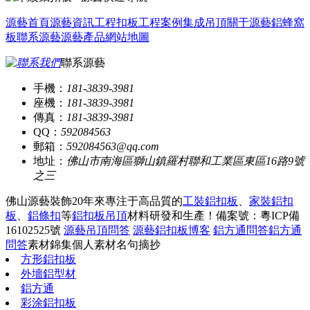
源藝首頁
源藝資訊
工程扣板
工程案例
集成吊頂
關于源藝
鋁蜂窩
板
聯系源藝
源藝產品
網站地圖
聯系源藝
手機：
181-3839-3981
座機：
181-3839-3981
傳真：
181-3839-3981
QQ：
592084563
郵箱：
592084563@qq.com
地址：
佛山市南海區獅山鎮羅村聯和工業區東區16路9號
之三
佛山源藝裝飾20年來專注于高品質的
工裝鋁扣板
、
家裝鋁扣
板
、
鋁條扣
等
鋁扣板吊頂
材料研發和生產！
備案號：粵ICP備
16102525號
源藝吊頂問答
源藝鋁扣板博客
鋁方通問答
鋁方通
問答
素材錦集
個人素材
名句摘抄
方形鋁扣板
外墻鋁型材
鋁方通
彩涂鋁扣板