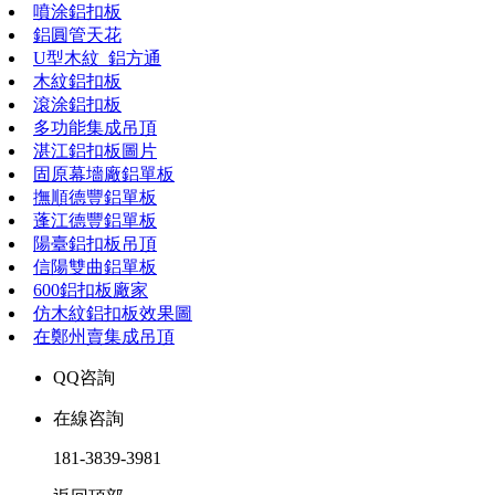
噴涂鋁扣板
鋁圓管天花
U型木紋_鋁方通
木紋鋁扣板
滾涂鋁扣板
多功能集成吊頂
湛江鋁扣板圖片
固原幕墻廠鋁單板
撫順德豐鋁單板
蓬江德豐鋁單板
陽臺鋁扣板吊頂
信陽雙曲鋁單板
600鋁扣板廠家
仿木紋鋁扣板效果圖
在鄭州賣集成吊頂
QQ咨詢
在線咨詢
181-3839-3981