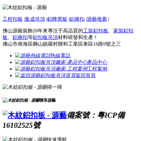
工程扣板
|
集成吊頂
|
鋁蜂窩板
|
鋁條扣
|
源藝推薦
|
佛山源藝裝飾20年來專注于高品質的
工裝鋁扣板
、
家裝鋁扣
板
、
鋁條扣
等
鋁扣板吊頂
材料研發和生產！
佛山市南海區獅山鎮羅村聯和工業區東區16路9號之三
熱線電話
產品中心
工程案例
返回首頁
掃一掃
聯系源藝
備案號：粵ICP備
16102525號
快速導航