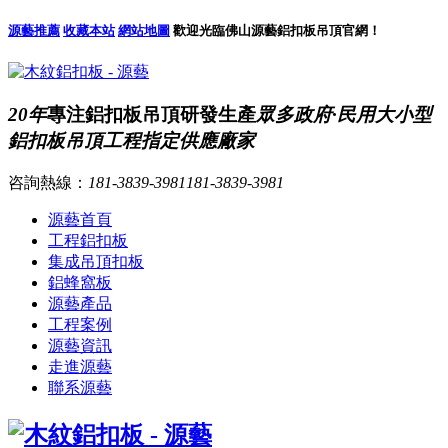
源藝推薦
收藏本站
網站地圖
歡迎光臨佛山源藝鋁扣板吊頂官網！
20年
專注鋁扣板吊頂研發生產
眾多政府·民用大小型
鋁扣板吊頂工程指定供應廠家
咨詢熱線：
181-3839-3981
181-3839-3981
源藝首頁
工程鋁扣板
集成吊頂扣板
鋁蜂窩板
源藝產品
工程案例
源藝資訊
走進源藝
聯系源藝