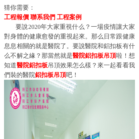
猜你需要：
工程報價
聯系我們
工程案例
要說2020年大家重視什么？一場疫情讓大家
對身體的健康愈發的重視起來。那么日常跟健康
息息相關的就是醫院了。要說醫院和鋁扣板有什
么不解之緣？那當然就是
醫院鋁扣板吊頂
啦！想
知道
醫院鋁扣板
吊頂效果怎么樣？來一起看看我
們裝的醫院
鋁扣板吊頂
吧！