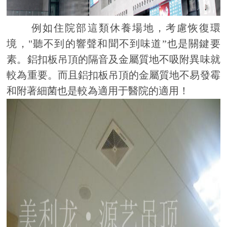
例如住院部這類休養場地，考慮恢復環
境，"聽不到的響聲和聞不到味道”也是關鍵要
素。鋁扣板吊頂的隔音及金屬質地不吸附異味就
較為重要。而且鋁扣板吊頂的金屬質地不易發霉
和附著細菌也是較為適用于醫院的適用！