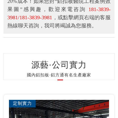
20%成本！如果您對“鋁扣板醫院工程案例效
果圖”感興趣，歡迎來電咨詢
181-3839-
3981/181-3839-3981
，或點擊網頁右端的客服
熱線聊天咨詢，我司將竭誠為您服務。
源藝·公司實力
國內鋁扣板·鋁方通有名生產廠家
定制實力