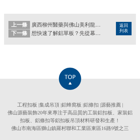
上一條
廣西柳州醫藥與佛山美利龍鋁扣板工程
返回
列表
下一條
想快速了解鋁單板？先從幕墻鋁單板效果圖入手！
工程扣板
|
集成吊頂
|
鋁蜂窩板
|
鋁條扣
|
源藝推薦
|
佛山源藝裝飾20年來專注于高品質的
工裝鋁扣板
、
家裝鋁
扣板
、
鋁條扣
等
鋁扣板吊頂
材料研發和生產！
佛山市南海區獅山鎮羅村聯和工業區東區16路9號之三