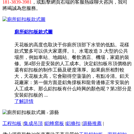
181-3839-3981
，或點擊網頁右端的客服熱線聊天咨詢，我司
將竭誠為您服務。
廁所鋁扣板款式圖
天花板的高度也取決于你廁所頂部下水管的低點。花樣
款式繁多可以供大家選擇。1、水電改造３.大型的公共
場所，例如車站、地鐵站、餐飲酒店、機場，家庭的裝
修。第4部分是安裝的人工成本。決定鋁扣板吊頂價格的
還有鋁扣板的制作工藝及硬度薄厚。如果廁所相對較
大，天花板太高，它會顯得空蕩蕩的，有點冷清。鋁天
花廠家：第一個方面是鋁角撐板和龍骨邊條正常安裝的
人工成本。那么鋁扣板有什么時興的顏色呢？第2部分是
安裝鋁扣板的 ...
了解詳情
工程扣板
|
集成吊頂
|
鋁蜂窩板
|
鋁條扣
|
源藝推薦
|