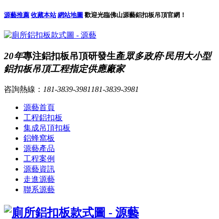
源藝推薦
收藏本站
網站地圖
歡迎光臨佛山源藝鋁扣板吊頂官網！
20年
專注鋁扣板吊頂研發生產
眾多政府·民用大小型
鋁扣板吊頂工程指定供應廠家
咨詢熱線：
181-3839-3981
181-3839-3981
源藝首頁
工程鋁扣板
集成吊頂扣板
鋁蜂窩板
源藝產品
工程案例
源藝資訊
走進源藝
聯系源藝