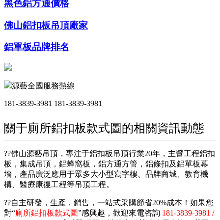
黑色鋁方通價格
佛山鋁扣板吊頂廠家
鋁單板品牌排名
源藝全國服務熱線
181-3839-3981
181-3839-3981
關于廁所鋁扣板款式圖的相關資訊動態
??佛山源藝吊頂，專注于鋁扣板吊頂行業20年，主營工程鋁扣
板，集成吊頂，鋁蜂窩板，鋁方通方管，鋁條扣及鋁單板幕
墻，產品廣泛應用于眾多大小型寫字樓、品牌商城、教育機
構、醫療康復工程等吊頂工程。
??自主研發，生產，銷售，一站式采購節省20%成本！如果您
對“
廁所鋁扣板款式圖
”感興趣，歡迎來電咨詢
181-3839-3981 /