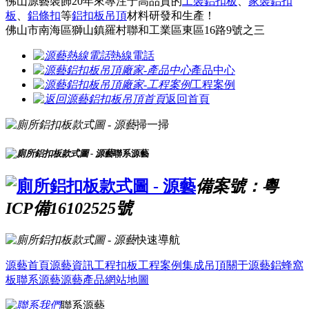
佛山源藝裝飾20年來專注于高品質的
工裝鋁扣板
、
家裝鋁扣
板
、
鋁條扣
等
鋁扣板吊頂
材料研發和生產！
佛山市南海區獅山鎮羅村聯和工業區東區16路9號之三
熱線電話
產品中心
工程案例
返回首頁
掃一掃
聯系源藝
備案號：粵
ICP備16102525號
快速導航
源藝首頁
源藝資訊
工程扣板
工程案例
集成吊頂
關于源藝
鋁蜂窩
板
聯系源藝
源藝產品
網站地圖
聯系源藝