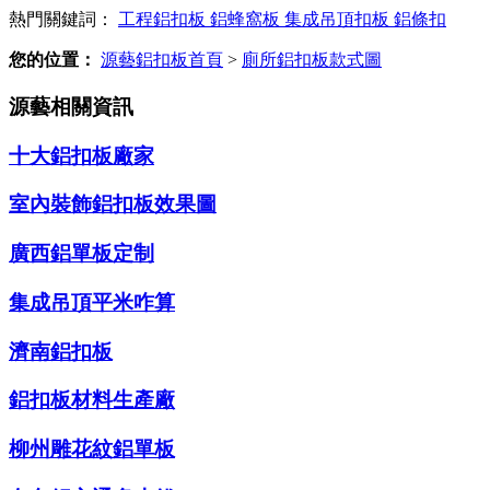
熱門關鍵詞：
工程鋁扣板
鋁蜂窩板
集成吊頂扣板
鋁條扣
您的位置：
源藝鋁扣板首頁
>
廁所鋁扣板款式圖
源藝相關資訊
十大鋁扣板廠家
室內裝飾鋁扣板效果圖
廣西鋁單板定制
集成吊頂平米咋算
濟南鋁扣板
鋁扣板材料生產廠
柳州雕花紋鋁單板