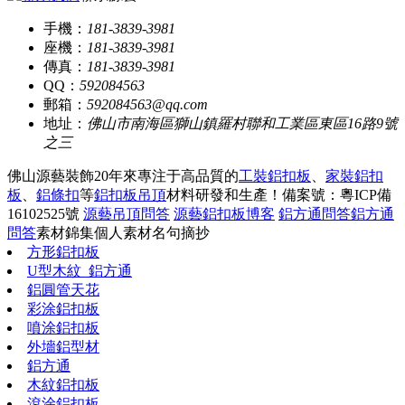
手機：
181-3839-3981
座機：
181-3839-3981
傳真：
181-3839-3981
QQ：
592084563
郵箱：
592084563@qq.com
地址：
佛山市南海區獅山鎮羅村聯和工業區東區16路9號
之三
佛山源藝裝飾20年來專注于高品質的
工裝鋁扣板
、
家裝鋁扣
板
、
鋁條扣
等
鋁扣板吊頂
材料研發和生產！
備案號：粵ICP備
16102525號
源藝吊頂問答
源藝鋁扣板博客
鋁方通問答
鋁方通
問答
素材錦集
個人素材
名句摘抄
方形鋁扣板
U型木紋_鋁方通
鋁圓管天花
彩涂鋁扣板
噴涂鋁扣板
外墻鋁型材
鋁方通
木紋鋁扣板
滾涂鋁扣板